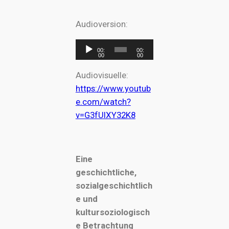
Audioversion:
A
00:
00:
00
00
u
d
Audiovisuelle:
i
https://www.youtub
o
e.com/watch?
P
v=G3fUIXY32K8
l
a
y
Eine
e
geschichtliche,
r
sozialgeschichtlich
e und
kultursoziologisch
e Betrachtung